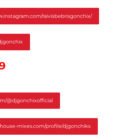
w.instagram.com/raivisbebrisgonchix/
/djgonchix
9
om/@djgonchixofficial
.house-mixes.com/profile/djgonchiks