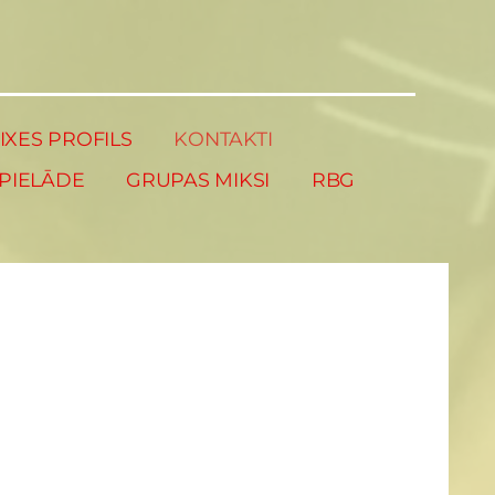
XES PROFILS
KONTAKTI
PIELĀDE
GRUPAS MIKSI
RBG