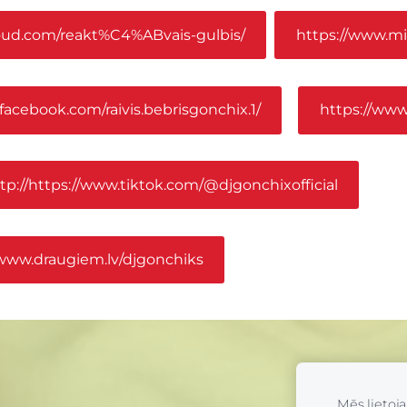
oud.com/reakt%C4%ABvais-gulbis/
https://www.mi
facebook.com/raivis.bebrisgonchix.1/
https://www
tp://https://www.tiktok.com/@djgonchixofficial
/www.draugiem.lv/djgonchiks
Mēs lietoj