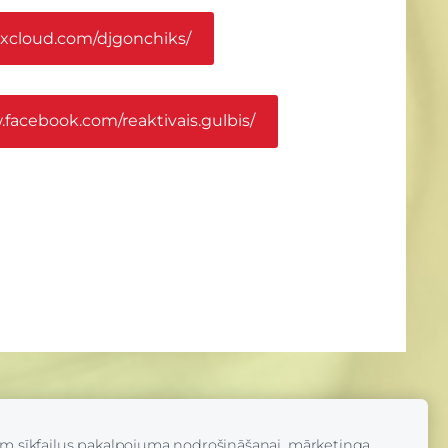
xcloud.com/djgonchiks/
.facebook.com/reaktivais.gulbis/
Veidots ar
Mozello
- labo mājas lapu ģeneratoru.
am sīkfailus pakalpojuma nodrošināšanai, mārketinga