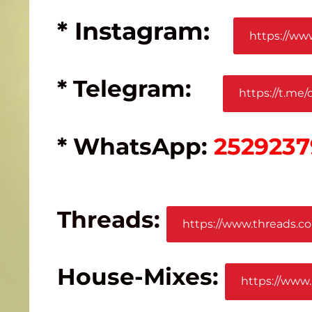
* Instagram:
https://ww
* Telegram:
https://t.me
* WhatsApp:
2529237
Threads:
https://www.threads.c
House-Mixes:
https://www