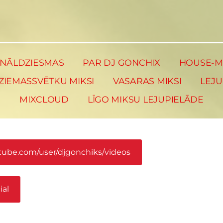
INĀLDZIESMAS
PAR DJ GONCHIX
HOUSE-MI
ZIEMASSVĒTKU MIKSI
VASARAS MIKSI
LEJU
MIXCLOUD
LĪGO MIKSU LEJUPIELĀDE
tube.com/user/djgonchiks/videos
ial