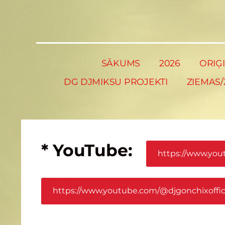
SĀKUMS
2026
ORIĢ
DG DJMIKSU PROJEKTI
ZIEMAS/
* YouTube:
https://www.you
https://www.youtube.com/@djgonchixoffic