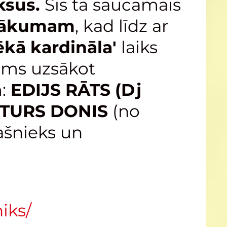
ksus.
Šis tā saucamais
 sākumam
, kad līdz ar
ēkā kardināla'
laiks
jums uzsākot
m:
EDIJS RĀTS (Dj
STURS DONIS
(no
ašnieks un
iks/