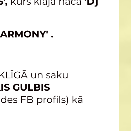
',
kurš klajā nāca
'Dj
HARMONY' .
EKLĪGĀ un sāku
IS GULBIS
ides FB profils) kā