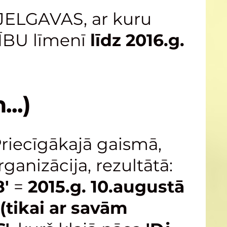
 JELGAVAS, ar kuru
CĪBU līmenī
līdz 2016.g.
..)
riecīgākajā gaismā,
ganizācija, rezultātā:
8'
=
2015.g. 10.augustā
(tikai ar savām