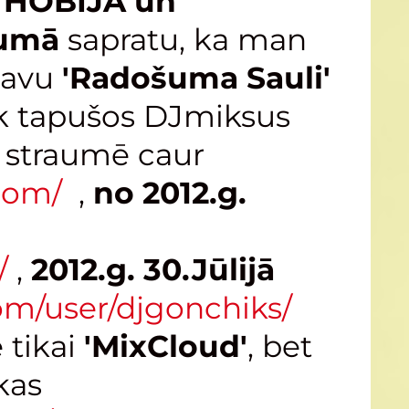
i
HOBIJA un
kumā
sapratu, ka man
 savu
'Radošuma Sauli'
ik tapušos DJmiksus
straumē caur
com/
,
no 2012.g.
/
,
2012.g. 30.Jūlijā
om/user/djgonchiks/
 tikai
'MixCloud'
, bet
kas