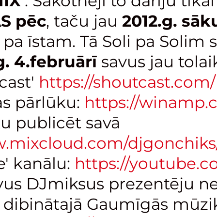
IX'
. Sākotnēji to darīju tika
S pēc
, taču jau
2012.g. sā
 pa īstam. Tā Soli pa Solim
g. 4.februārī
savus jau tola
cast'
https://shoutcast.com/
s pārlūku:
https://winamp.
 publicēt savā
w.mixcloud.com/djgonchiks
e' kanālu:
https://youtube.c
us DJmiksus prezentēju ne
a dibinātajā Gaumīgās mūzi