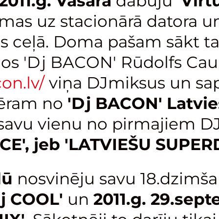
2011.g. Vasarā
dabūju
'Vir
as uz stacionārā datora u
 ceļā. Doma pašam sākt ta
jos 'Dj BACON' Rūdolfs Ca
on.lv/
viņa DJmiksus un sapra
mēram no
'Dj BACON' Latvi
 savu vienu no pirmajiem D
E', jeb 'LATVIEŠU SUPERD
dū
nosvinēju savu 18.dzimša
Dj COOL'
un
2011.g. 29.sep