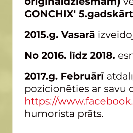
oriģināldziesmām)
ve
GONCHIX' 5.gadskārtā
2015.g. Vasarā
izveido
No 2016. līdz 2018.
esm
2017.g. Februārī
atda
pozicionēties ar savu
https://www.facebook.
humorista prāts.