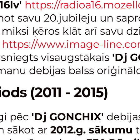
16lv'
https://radioa16.mozello
not savu 20.jubileju un sapr
miksi ķēros klāt arī savu dz
https://www.image-line.c
asniegts visaugstākais
'Dj 
 manu debijas balss oriģinā
ods (2011 - 2015)
gi pēc
'Dj GONCHIX'
debija
n sākot ar
2012.g. sākumu
t