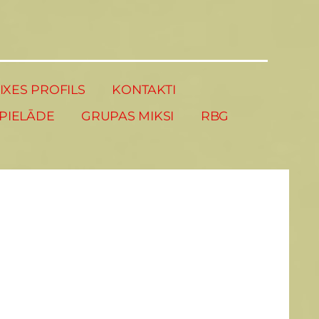
XES PROFILS
KONTAKTI
PIELĀDE
GRUPAS MIKSI
RBG