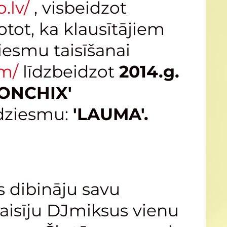
.lv/
, visbeidzot
otot, ka klausītājiem
iesmu taisīšanai
om/
līdzbeidzot
2014.g.
GONCHIX'
ldziesmu:
'LAUMA'.
s dibināju savu
aisīju DJmiksus vienu