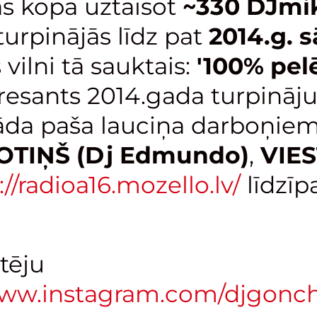
ās kopā uztaisot
~330 DJmi
turpinājās līdz pat
2014.g.
vilni tā sauktais:
'100% pel
eresants 2014.gada turpinā
tāda paša lauciņa darboņie
TIŅŠ (Dj Edmundo)
,
VIE
://radioa16.mozello.lv/
līdzīp
tēju
www.instagram.com/djgonch