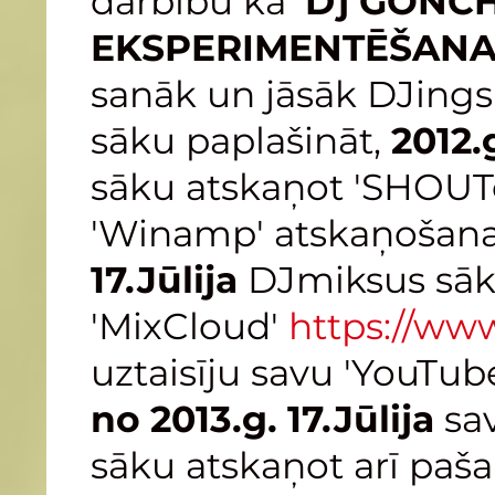
darbību kā
'Dj GONCH
EKSPERIMENTĒŠANA
sanāk un jāsāk DJings
sāku paplašināt,
2012.
sāku atskaņot 'SHOUT
'Winamp' atskaņošana
17.Jūlija
DJmiksus sāku
'MixCloud'
https://ww
uztaisīju savu 'YouTub
no 2013.g. 17.Jūlija
sav
sāku atskaņot arī paš