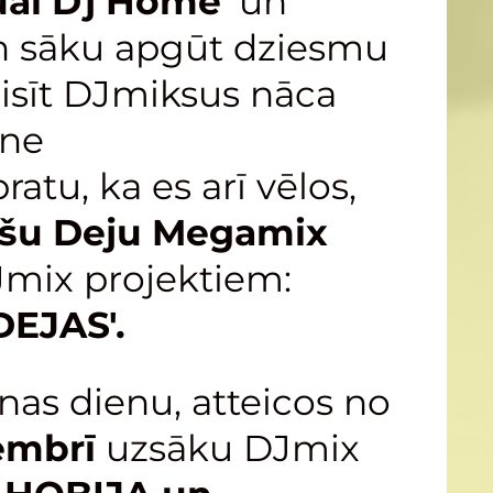
tual Dj Home'
un
n sāku apgūt dziesmu
isīt DJmiksus nāca
une
tu, ka es arī vēlos,
ešu Deju Megamix
Jmix projektiem:
EJAS'.
nas dienu, atteicos no
tembrī
uzsāku DJmix