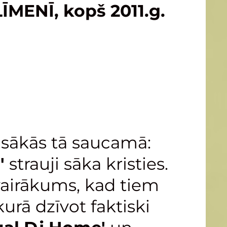
ĪMENĪ, kopš 2011.g.
n sākās tā saucamā:
'
strauji sāka kristies.
 vairākums, kad tiem
 kurā dzīvot faktiski