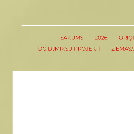
SĀKUMS
2026
ORIĢ
DG DJMIKSU PROJEKTI
ZIEMAS/