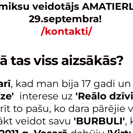
miksu veidotājs AMATIERL
29.septembra!
/kontakti/
ss aizsākās?
arī
, kad man bija 17 gadi u
īze'
interese uz
'Reālo dzīvi
rīt to pašu, ko dara pārējie
ākt veidot savu
'BURBULI'
,