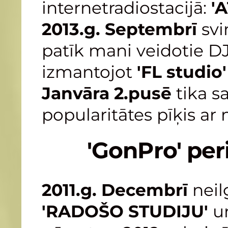
internetradiostacijā:
'A
2013.g. Septembrī
svi
patīk mani veidotie DJ
izmantojot
'FL studio'
Janvāra 2.pusē
tika s
popularitātes pīķis ar
'GonPro' peri
2011.g. Decembrī
neil
'RADOŠO STUDIJU'
u