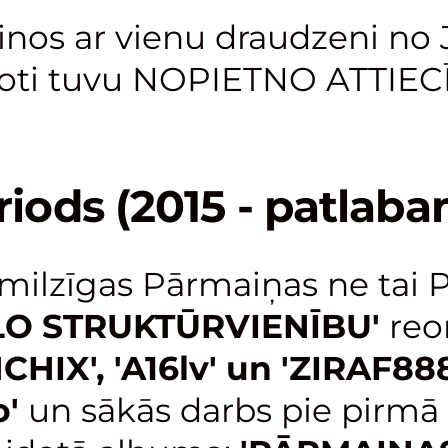
inos ar vienu draudzeni no
 ļoti tuvu NOPIETNO ATTIE
riods (2015 - patlaban.
milzīgas Pārmaiņas ne tai P
LO STRUKTŪRVIENĪBU'
reor
CHIX', 'A16lv' un 'ZIRAF88
o'
un sākās darbs pie pirmā