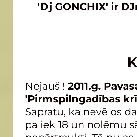
'Dj GONCHIX' ir DJ
Kā tas vi
Nejauši!
2011.g. Pavas
'Pirmspilngadības kr
Sapratu, ka nevēlos da
paliek 18 un nolēmu s