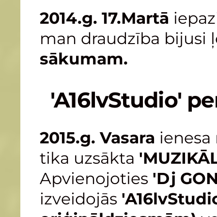
2014.g. 17.Martā
iepaz
man draudzība bijusi
sākumam.
'A16lvStudio' pe
2015.g. Vasara
ienesa 
tika uzsākta
'MUZIKĀ
Apvienojoties
'Dj GON
izveidojās
'A16lvStudi