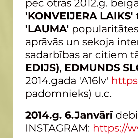
pēc otras 2012.g. beig
'KONVEIJERA LAIKS'
'LAUMA'
popularitātes 
aprāvās un sekoja int
sadarbības ar citiem 
EDIJS)
,
EDMUNDS SLO
2014.gada 'A16lv'
https
padomnieks) u.c.
2014.g. 6.Janvārī
debi
INSTAGRAM:
https://