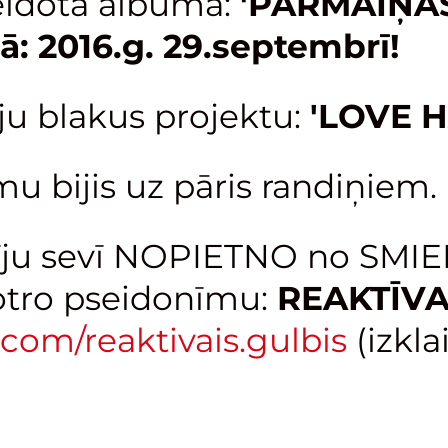
idotā albuma:
'PĀRMAIŅAS
: 2016.g. 29.septembrī!
ju blakus projektu:
'LOVE 
u bijis uz pāris randiņiem.
līju sevī NOPIETNO no SMI
 otro pseidonīmu:
REAKTĪVA
com/reaktivais.gulbis
(izkla