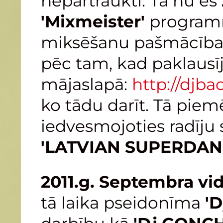
nepārtraukti. Tā nu es
'Mixmeister'
programm
miksēšanu pašmācības
pēc tam, kad paklausī
mājaslapā:
http://djbac
ko tādu darīt. Tā pie
iedvesmojoties radīju
'LATVIAN SUPERDANC
2011.g. Septembra vi
tā laika pseidonīma
'